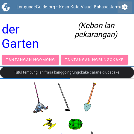
settings
LanguageGuide.org
•
Kosa Kata Visual Bahasa Jerman
(Kebon lan
der
pekarangan)
Garten
TANTANGAN NGOMONG
TANTANGAN NGRUNGOK
Tutul tembung lan frasa kanggo ngrungokake carane diucapake.