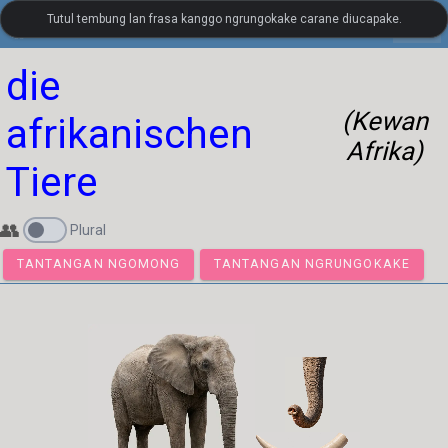
Tutul tembung lan frasa kanggo ngrungokake carane diucapake.
settings
LanguageGuide.org
•
Kosa Kata Visual Bahasa Jerman
die
(Kewan
afrikanischen
Afrika)
Tiere
👥
Plural
TANTANGAN NGOMONG
TANTANGAN NGRUNGOKA