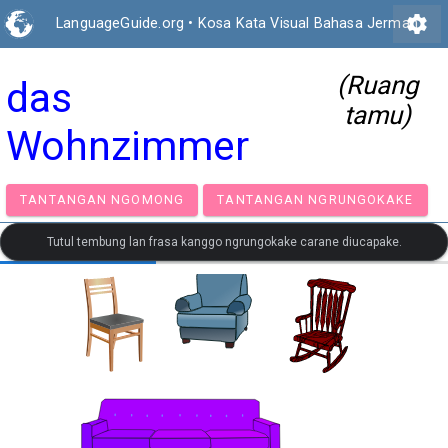
settings
LanguageGuide.org
•
Kosa Kata Visual Bahasa Jerman
(Ruang
das
tamu)
Wohnzimmer
TANTANGAN NGOMONG
TANTANGAN NGRUNGOK
Tutul tembung lan frasa kanggo ngrungokake carane diucapake.