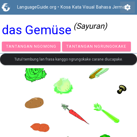
settings
LanguageGuide.org
•
Kosa Kata Visual Bahasa Jerman
(Sayuran)
das Gemüse
TANTANGAN NGOMONG
TANTANGAN NGRUNGOK
Tutul tembung lan frasa kanggo ngrungokake carane diucapake.