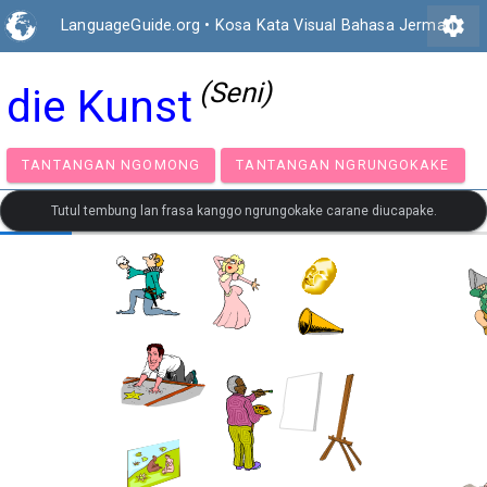
settings
LanguageGuide.org
•
Kosa Kata Visual Bahasa Jerman
(Seni)
die Kunst
TANTANGAN NGOMONG
TANTANGAN NGRUNGOK
Tutul tembung lan frasa kanggo ngrungokake carane diucapake.