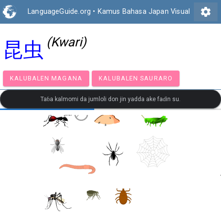
settings
LanguageGuide.org
•
Kamus Bahasa Japan Visual
(Kwari)
昆虫
KALUBALEN MAGANA
KALUBALEN SAURARO
Taɓa kalmomi da jumloli don jin yadda ake faɗin su.