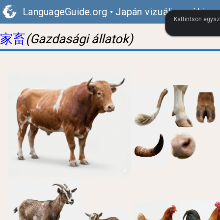
LanguageGuide.org
•
Japán vizuális szókinc
Kattintson egysz
家畜
(Gazdasági állatok)