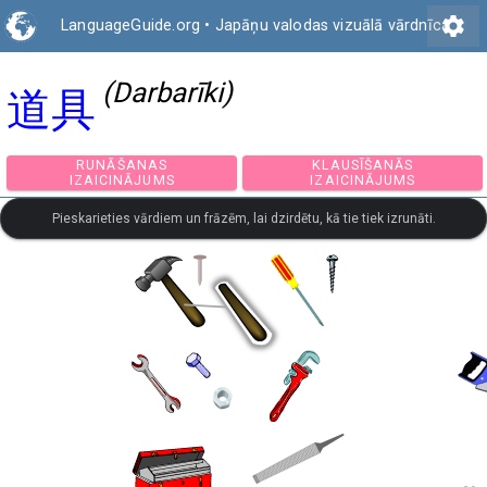
settings
LanguageGuide.org
•
Japāņu valodas vizuālā vārdnīca
(Darbarīki)
道具
RUNĀŠANAS
KLAUSĪŠANĀS
IZAICINĀJUMS
IZAICINĀJUMS
Pieskarieties vārdiem un frāzēm, lai dzirdētu, kā tie tiek izrunāti.