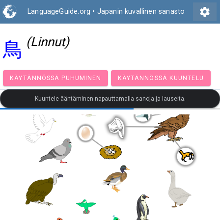
settings
LanguageGuide.org
•
Japanin kuvallinen sanasto
(Linnut)
鳥
KÄYTÄNNÖSSÄ PUHUMINEN
KÄYTÄNNÖSSÄ KUUNT
Kuuntele ääntäminen napauttamalla sanoja ja lauseita.