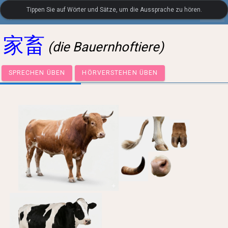
Tippen Sie auf Wörter und Sätze, um die Aussprache zu hören.
settings
LanguageGuide.org
•
Japanischer visueller Wortschatz
家畜
(die Bauernhoftiere)
SPRECHEN ÜBEN
HÖRVERSTEHEN ÜBEN