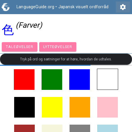
settings
LanguageGuide.org
•
Japansk visuelt ordforråd
(Farver)
色
TALEØVELSER
LYTTEØVELSER
Tryk på ord og sætninger for at høre, hvordan de udtales.