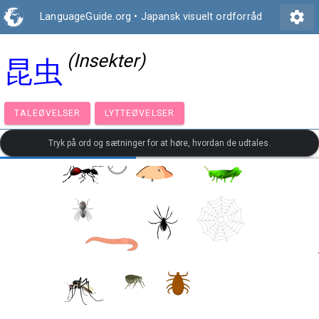
settings
LanguageGuide.org
•
Japansk visuelt ordforråd
(Insekter)
昆虫
TALEØVELSER
LYTTEØVELSER
Tryk på ord og sætninger for at høre, hvordan de udtales.