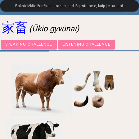
Bakstelėkite žodžius ir frazes, kad išgirstumėte, kaip jie tariami.
settings
LanguageGuide.org
•
Japonų kalbos vizualinis žodynas
家畜
(Ūkio gyvūnai)
SPEAKING CHALLENGE
LISTENING CHALLENGE