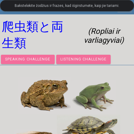
Bakstelėkite žodžius ir frazes, kad išgirstumėte, kaip jie tariami.
settings
LanguageGuide.org
•
Japonų kalbos vizualinis žodynas
爬虫類と両
(Ropliai ir
varliagyviai)
生類
SPEAKING CHALLENGE
LISTENING CHALLENGE