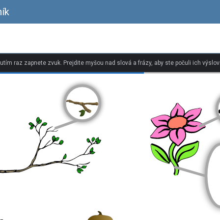
ník
nutím raz zapnete zvuk. Prejdite myšou nad slová a frázy, aby ste počuli ich výslov