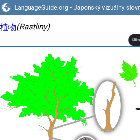
LanguageGuide.org
•
Japonský vizuálny slov
(Rastliny)
植物
Klik