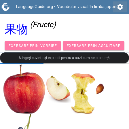
settings
LanguageGuide.org
•
Vocabular vizual în limba japoneză
(Fructe)
果物
EXERSARE PRIN VORBIRE
EXERSARE PRIN ASCULT
Atingeți cuvinte și expresii pentru a auzi cum se pronunță.