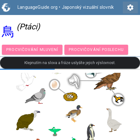
settings
LanguageGuide.org
•
Japonský vizuální slovník
(Ptáci)
鳥
PROCVIČOVÁNÍ MLUVENÍ
PROCVIČOVÁNÍ POSLECH
Klepnutím na slova a fráze uslyšíte jejich výslovnost.