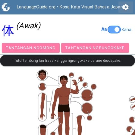
settings
LanguageGuide.org
•
Kosa Kata Visual Bahasa Jepang
(Awak)
体
Aa
Kana
TANTANGAN NGOMONG
TANTANGAN NGRUNGOK
Tutul tembung lan frasa kanggo ngrungokake carane diucapake.