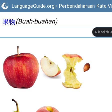
LanguageGuide.org
•
Perbendaharaan Kata V
(Buah-buahan)
果物
Klik sekali 