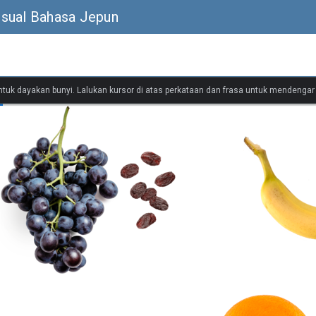
isual Bahasa Jepun
untuk dayakan bunyi. Lalukan kursor di atas perkataan dan frasa untuk mendenga