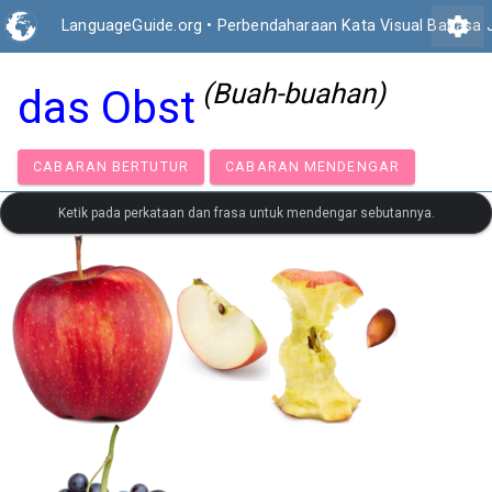
settings
LanguageGuide.org
•
Perbendaharaan Kata Visual Bahasa
(Buah-buahan)
das Obst
CABARAN BERTUTUR
CABARAN MENDENGAR
Ketik pada perkataan dan frasa untuk mendengar sebutannya.