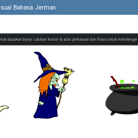
isual Bahasa Jerman
untuk dayakan bunyi. Lalukan kursor di atas perkataan dan frasa untuk mendenga