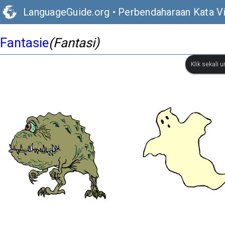
LanguageGuide.org
•
Perbendaharaan Kata V
Fantasie
(Fantasi)
Klik sekali 