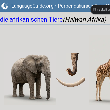
LanguageGuide.org
•
Perbendaharaan Kata V
Klik sekali 
die afrikanischen Tiere
(Haiwan Afrika)