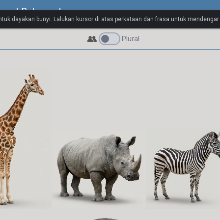
isual Bahasa Jerman
untuk dayakan bunyi. Lalukan kursor di atas perkataan dan frasa untuk mendenga
👥
Plural