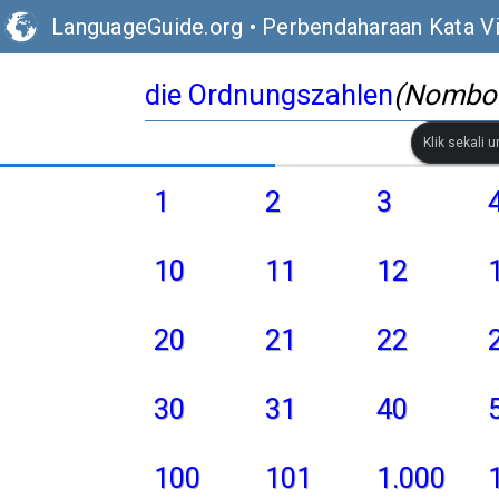
LanguageGuide.org
•
Perbendaharaan Kata V
die Ordnungszahlen
(Nombor
Klik sekali 
1
2
3
10
11
12
20
21
22
30
31
40
100
101
1.000