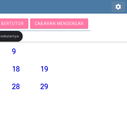
settings
 BERTUTUR
CABARAN MENDENGAR
r sebutannya.
9
18
19
28
29