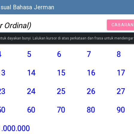
isual Bahasa Jerman
 Ordinal)
CABARAN
untuk dayakan bunyi. Lalukan kursor di atas perkataan dan frasa untuk mendenga
4
5
6
7
8
13
14
15
16
17
23
24
25
26
27
50
60
70
80
90
1.000.000