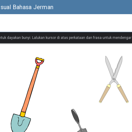
isual Bahasa Jerman
untuk dayakan bunyi. Lalukan kursor di atas perkataan dan frasa untuk mendenga