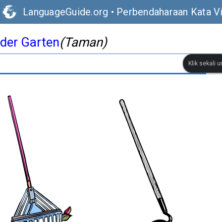
LanguageGuide.org
•
Perbendaharaan Kata V
der Garten
(Taman)
Klik sekali 