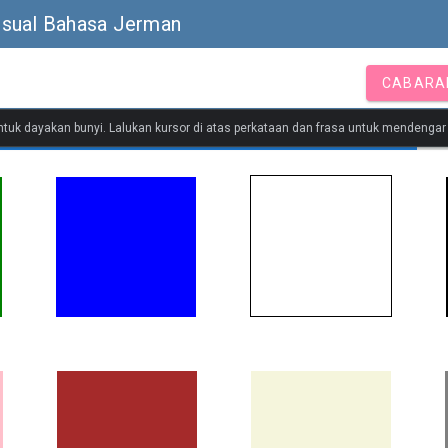
isual Bahasa Jerman
CABARA
untuk dayakan bunyi. Lalukan kursor di atas perkataan dan frasa untuk mendenga