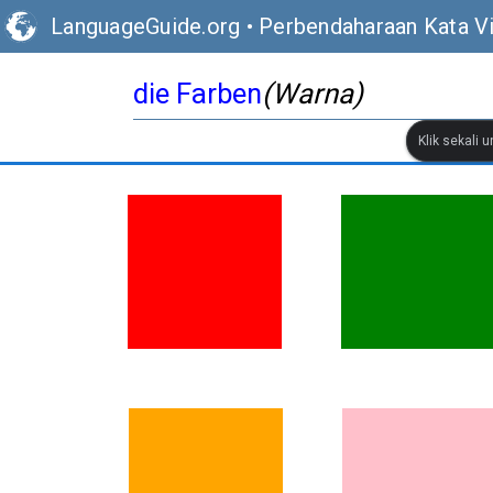
LanguageGuide.org
•
Perbendaharaan Kata V
die Farben
(Warna)
Klik sekali 