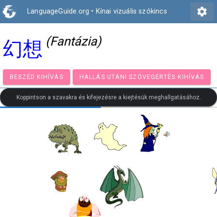
settings
LanguageGuide.org
•
Kínai vizuális szókincs
(Fantázia)
幻想
BESZÉD KIHÍVÁS
HALLÁS UTÁNI SZÖVEGÉRTÉS KIH
Koppintson a szavakra és kifejezésre a kiejtésük meghallgatásához.