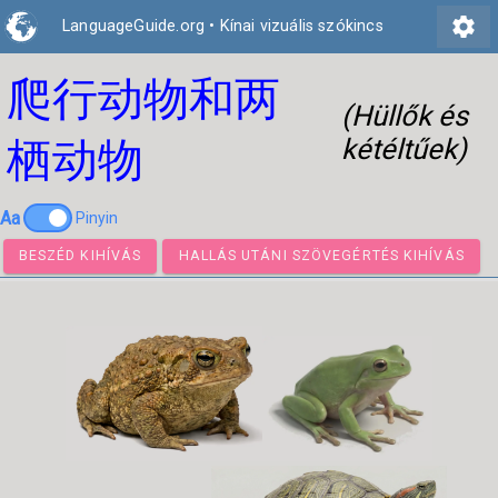
settings
LanguageGuide.org
•
Kínai vizuális szókincs
爬行动物和两
(Hüllők és
kétéltűek)
栖动物
Aa
Pinyin
BESZÉD KIHÍVÁS
HALLÁS UTÁNI SZÖVEGÉRTÉS KIHÍ