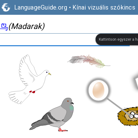
LanguageGuide.org
•
Kínai vizuális szókincs
(Madarak)
鸟
Kattintson egyszer a h