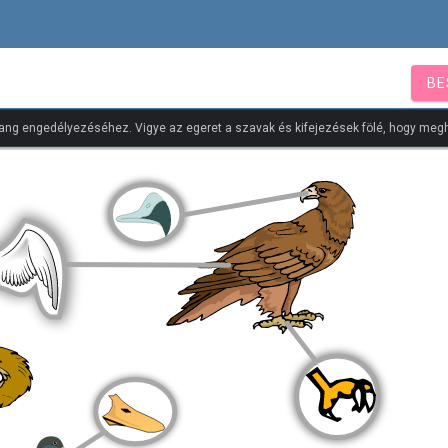
BE
ang engedélyezéséhez. Vigye az egeret a szavak és kifejezések fölé, hogy megh