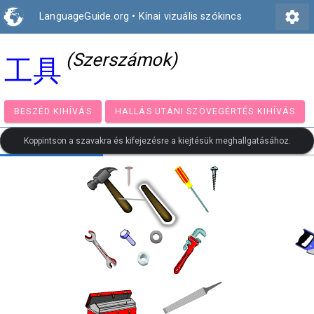
settings
LanguageGuide.org
•
Kínai vizuális szókincs
(Szerszámok)
工具
BESZÉD KIHÍVÁS
HALLÁS UTÁNI SZÖVEGÉRTÉS KIH
Koppintson a szavakra és kifejezésre a kiejtésük meghallgatásához.