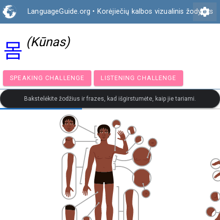
settings
LanguageGuide.org
•
Korėjiečių kalbos vizualinis žodynas
(Kūnas)
몸
SPEAKING CHALLENGE
LISTENING CHALLENGE
Bakstelėkite žodžius ir frazes, kad išgirstumėte, kaip jie tariami.