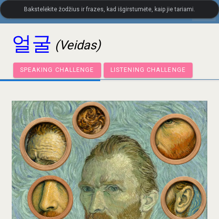
Bakstelėkite žodžius ir frazes, kad išgirstumėte, kaip jie tariami.
settings
LanguageGuide.org
•
Korėjiečių kalbos vizualinis žodynas
얼굴
(Veidas)
SPEAKING CHALLENGE
LISTENING CHALLENGE