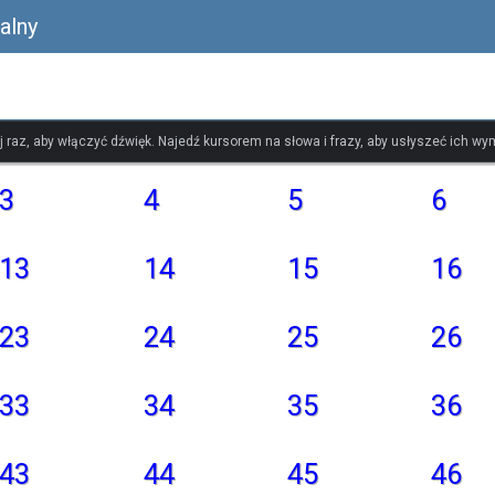
alny
ij raz, aby włączyć dźwięk. Najedź kursorem na słowa i frazy, aby usłyszeć ich w
3
4
5
6
13
14
15
16
23
24
25
26
33
34
35
36
43
44
45
46