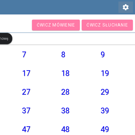
settings
ĆWICZ MÓWIENIE
ĆWICZ SŁUCHANIE
ymowę.
7
8
9
17
18
19
27
28
29
37
38
39
47
48
49