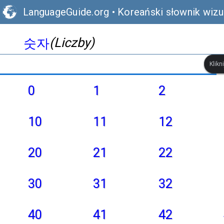
LanguageGuide.org
•
Koreański słownik wizu
(Liczby)
숫자
Klikn
0
1
2
10
11
12
20
21
22
30
31
32
40
41
42