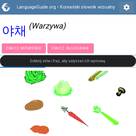
settings
LanguageGuide.org
•
Koreański słownik wizualny
(Warzywa)
야채
ĆWICZ MÓWIENIE
ĆWICZ SŁUCHANIE
Dotknij słów i fraz, aby usłyszeć ich wymowę.