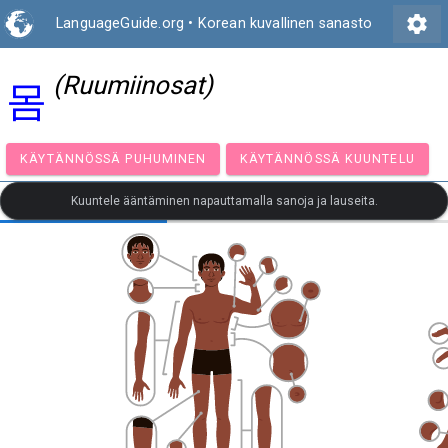
settings
LanguageGuide.org
•
Korean kuvallinen sanasto
(Ruumiinosat)
몸
KÄYTÄNNÖSSÄ PUHUMINEN
KÄYTÄNNÖSSÄ KUUNT
Kuuntele ääntäminen napauttamalla sanoja ja lauseita.