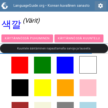
settings
LanguageGuide.org
•
Korean kuvallinen sanasto
(Värit)
색깔
KÄYTÄNNÖSSÄ PUHUMINEN
KÄYTÄNNÖSSÄ KUUNT
Kuuntele ääntäminen napauttamalla sanoja ja lauseita.