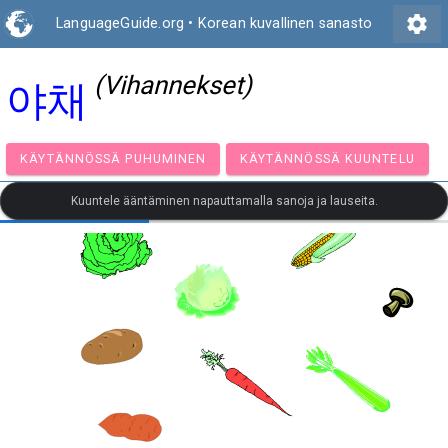
settings
LanguageGuide.org
•
Korean kuvallinen sanasto
(Vihannekset)
야채
KÄYTÄNNÖSSÄ PUHUMINEN
KÄYTÄNNÖSSÄ KUUNT
Kuuntele ääntäminen napauttamalla sanoja ja lauseita.