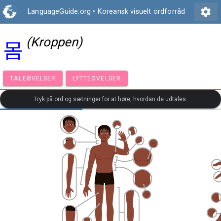
settings
LanguageGuide.org
•
Koreansk visuelt ordforråd
(Kroppen)
몸
TALEØVELSER
LYTTEØVELSER
Tryk på ord og sætninger for at høre, hvordan de udtales.