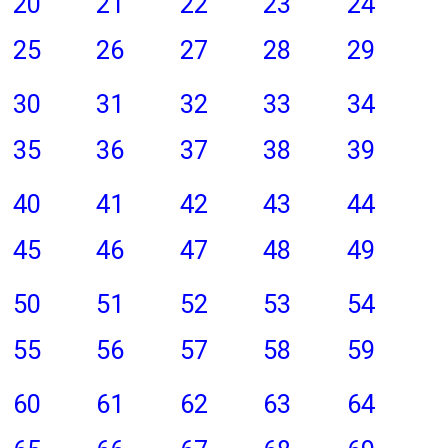
20
21
22
23
24
25
26
27
28
29
30
31
32
33
34
35
36
37
38
39
40
41
42
43
44
45
46
47
48
49
50
51
52
53
54
55
56
57
58
59
60
61
62
63
64