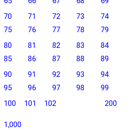
65
66
67
68
69
70
71
72
73
74
75
76
77
78
79
80
81
82
83
84
85
86
87
88
89
90
91
92
93
94
95
96
97
98
99
100
101
102
200
1,000