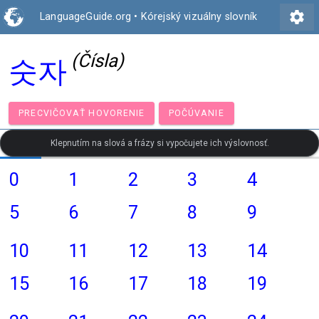
settings
LanguageGuide.org
•
Kórejský vizuálny slovník
(Čísla)
숫자
PRECVIČOVAŤ HOVORENIE
POČÚVANIE
Klepnutím na slová a frázy si vypočujete ich výslovnosť.
0
1
2
3
4
5
6
7
8
9
10
11
12
13
14
15
16
17
18
19