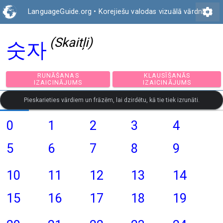
settings
LanguageGuide.org
•
Korejiešu valodas vizuālā vārdnīca
(Skaitļi)
숫자
RUNĀŠANAS
KLAUSĪŠANĀS
IZAICINĀJUMS
IZAICINĀJUMS
Pieskarieties vārdiem un frāzēm, lai dzirdētu, kā tie tiek izrunāti.
0
1
2
3
4
5
6
7
8
9
10
11
12
13
14
15
16
17
18
19