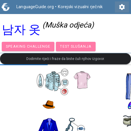
settings
LanguageGuide.org
•
Korejski vizualni rječnik
(Muška odjeća)
남자 옷
SPEAKING CHALLENGE
TEST SLUŠANJA
Dodirnite riječi i fraze da biste čuli njihov izgovor.