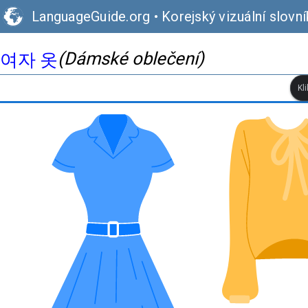
LanguageGuide.org
•
Korejský vizuální slovní
(Dámské oblečení)
여자 옷
Kl