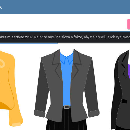
k
iknutím zapněte zvuk. Najeďte myší na slova a fráze, abyste slyšeli jejich výslovno