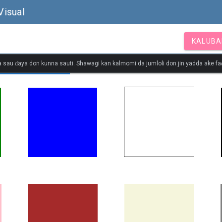
Visual
KALUBA
 sau ɗaya don kunna sauti. Shawagi kan kalmomi da jumloli don jin yadda ake faɗ