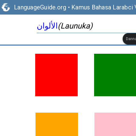
LanguageGuide.org
•
Kamus Bahasa Larabci 
الألوان
(Launuka)
Danna