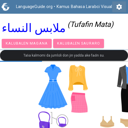
settings
LanguageGuide.org
•
Kamus Bahasa Larabci Visual
(Tufafin Mata)
ملابس النساء
KALUBALEN MAGANA
KALUBALEN SAURARO
Taɓa kalmomi da jumloli don jin yadda ake faɗin su.