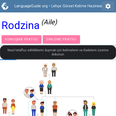
settings
LanguageGuide.org
•
Lehçe Görsel Kelime Hazinesi
(Aile)
Rodzina
KONUŞMA PRATIGI
DINLEME PRATIGI
Nasıl telaffuz edildiklerini duymak için kelimelerin ve ifadelerin üzerine
dokunun.