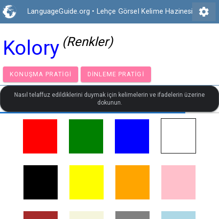
settings
LanguageGuide.org
•
Lehçe Görsel Kelime Hazinesi
(Renkler)
Kolory
KONUŞMA PRATIGI
DINLEME PRATIGI
Nasıl telaffuz edildiklerini duymak için kelimelerin ve ifadelerin üzerine
dokunun.