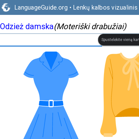
LanguageGuide.org
•
Lenkų kalbos vizualinis
Odzież damska
(Moteriški drabužiai)
Spustelėkite vieną kar