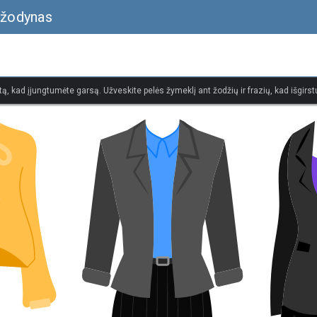
 žodynas
tą, kad įjungtumėte garsą. Užveskite pelės žymeklį ant žodžių ir frazių, kad išgirstu