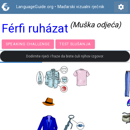
settings
LanguageGuide.org
•
Maďarski vizualni rječnik
(Muška odjeća)
Férfi ruházat
SPEAKING CHALLENGE
TEST SLUŠANJA
Dodirnite riječi i fraze da biste čuli njihov izgovor.