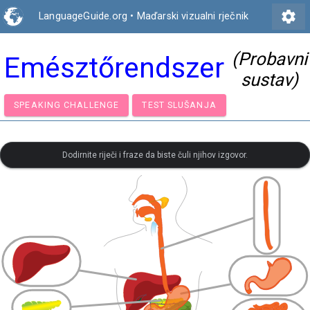
settings
LanguageGuide.org
•
Maďarski vizualni rječnik
(Probavni
Emésztőrendszer
sustav)
SPEAKING CHALLENGE
TEST SLUŠANJA
Dodirnite riječi i fraze da biste čuli njihov izgovor.