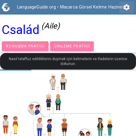
settings
LanguageGuide.org
•
Macarca Görsel Kelime Hazinesi
(Aile)
Család
KONUŞMA PRATIGI
DINLEME PRATIGI
Nasıl telaffuz edildiklerini duymak için kelimelerin ve ifadelerin üzerine
dokunun.