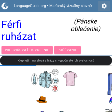
settings
LanguageGuide.org
•
Maďarský vizuálny slovník
(Pánske
Férfi
oblečenie)
ruházat
PRECVIČOVAŤ HOVORENIE
POČÚVANIE
Klepnutím na slová a frázy si vypočujete ich výslovnosť.